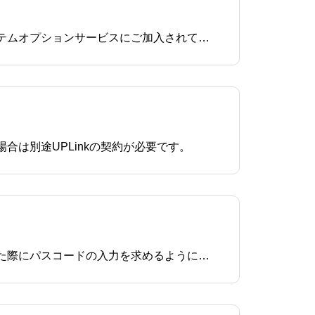
呼出ディスプレイの設定機能設定内の呼出ディスプレイ項目の設定項目について説明します。※呼出システムオプションサービスにご加入されていない場合は表示されません。
は別途UPLinkの契約が必要です。
パスコード機能設定内のパスコード項目の設定項目について説明します。入出金、両替ボタンをタップした際にパスコードの入力を求めるように設定する事ができます。