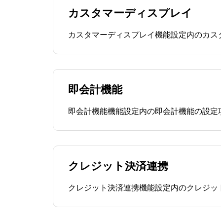
カスタマーディスプレイ
即会計機能
クレジット決済連携
クレジット決済連携機能設定内のクレジッ