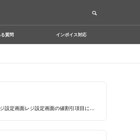
ある質問
インボイス対応
値割引値割引項目の設定方法について説明します。※WEB管理画面の設定とは異なる項目となります①レジ設定画面レジ設定画面の値割引項目に移動します。値割引項目を追加・編集したい項目をタップします。②新規登録・編集タップした値割引項目の情報が表示されます。『値引』もしくは『