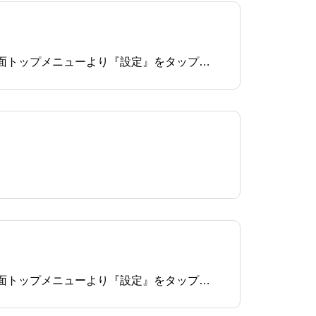
機能設定画面の移動機能設定画面への移行方法、設定反映方法について説明します。①トップメニュー画面トップメニューより『設定』をタップします。②設定メニュー『機能設定』をタップします。③機能設定画面機能設定画面が表示されます。各項目については次ページ以
レジ設定画面の移行レジ設定画面への移行方法、設定反映方法について説明します。①トップメニュー画面トップメニューより『設定』をタップします。②設定メニュー『レジ設定』をタップします。③機能設定画面機能設定画面が表示されます。各項目については次ページ以