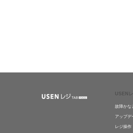
USENレ
故障かな
アップデ
レジ操作