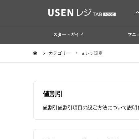
スタートガイド
マニ
カテゴリー
▲レジ設定
値割引