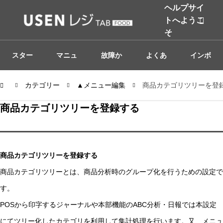
ヘルプサイ
トへようこ
そ
スター
マニュ
故障か
よくあ
インボ
トガイ
カテゴリー
アル
▲メニュー編集
なと思
商品カテゴリツリーを登
る質問
イス対
商品カテゴリツリーを登録する
ド
った際
応
は
商品カテゴリツリーを登録する
商品カテゴリツリーとは、商品分析時のグループ化を行うための設定で
す。
POSから印字するジャーナルや本部機能のABC分析・日報では本設定
にてツリー化したカテゴリを利用して集計処理を行います。又、メニュ