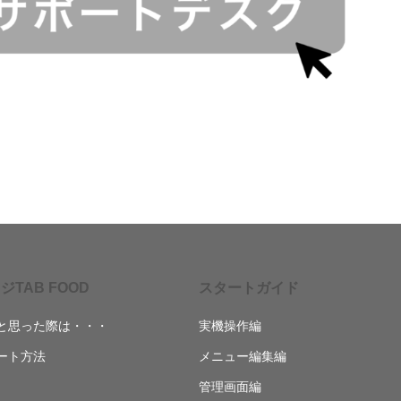
ジTAB FOOD
スタートガイド
と思った際は・・・
実機操作編
ート方法
メニュー編集編
管理画面編