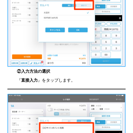
②入力方法の選択
『
直接入力
』をタップします。