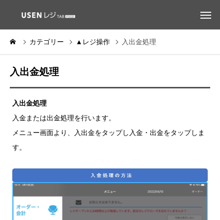
カテゴリー
▲レジ操作
入出金処理
入出金処理
入出金処理
入金または出金処理を行います。
メニュー画面より、入出金をタップし入金・出金をタップしま
す。