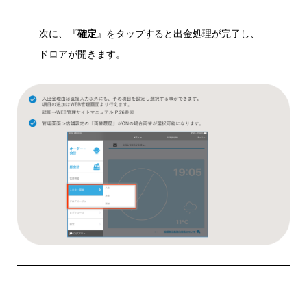
次に、『
確定
』をタップすると出金処理が完了し、
ドロアが開きます。