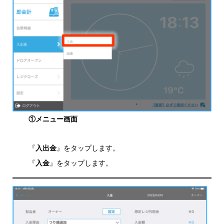
①メニュー画面
『
入出金
』をタップします。
『
入金
』をタップします。