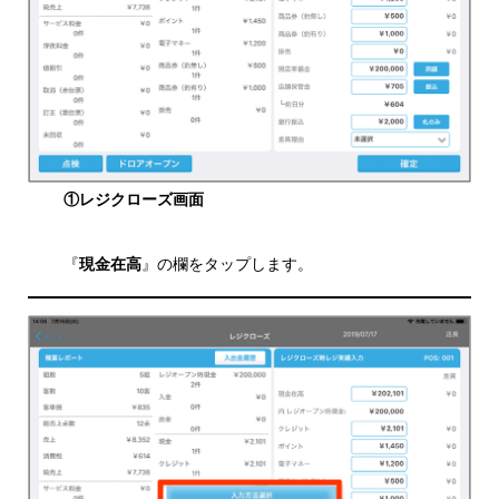
①レジクローズ画面
『
現金在高
』の欄をタップします。