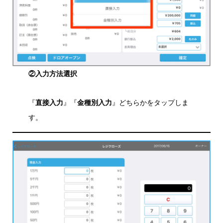
②入力方法選択
『
直接入力
』『
金種別入力
』どちらかをタップしま
す。