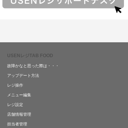
USENレジTAB FOOD
故障かなと思った際は・・・
アップデート方法
レジ操作
メニュー編集
レジ設定
店舗情報管理
担当者管理