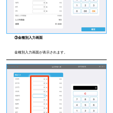
③金種別入力画面
金種別入力画面が表示されます。