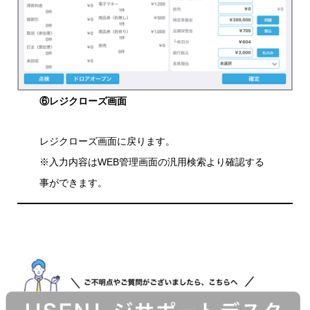
⑥レジクローズ画面
レジクローズ画面に戻ります。
※入力内容はWEB管理画面の汎用検索より確認する
事ができます。