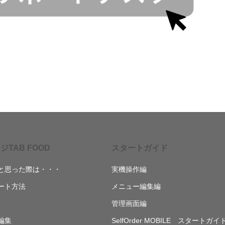
ジTAB FOOD
スタートガイド
と思った際は・・・
実機操作編
ート方法
メニュー編集編
管理画面編
編集
SelfOrder MOBILE スタートガイ