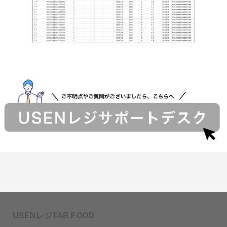
USENレジTAB FOOD