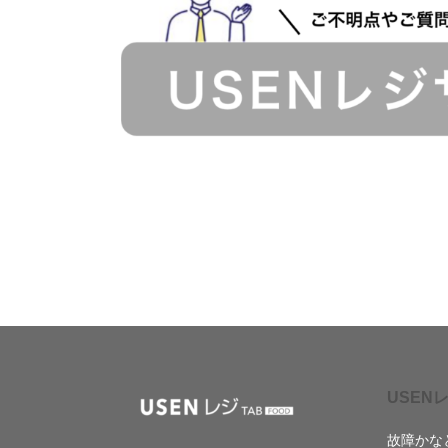
USENレ
故障かな