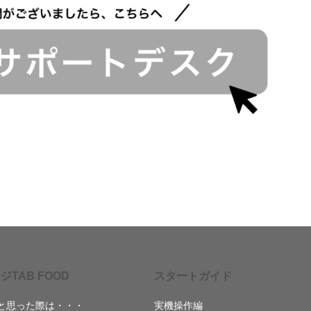
ジTAB FOOD
スタートガイド
と思った際は・・・
実機操作編