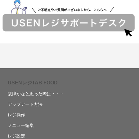
USENレジTAB FOOD
故障かなと思った際は・・・
アップデート方法
レジ操作
メニュー編集
レジ設定