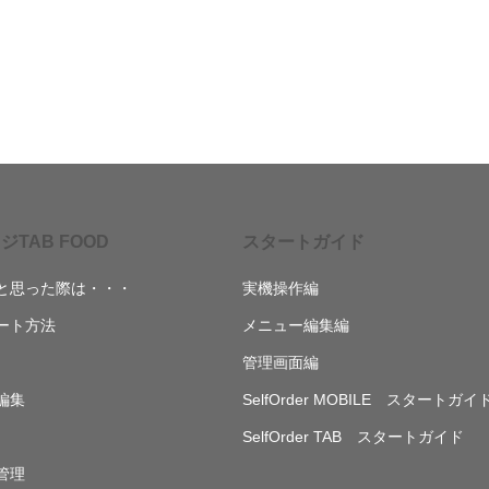
ジTAB FOOD
スタートガイド
と思った際は・・・
実機操作編
ート方法
メニュー編集編
管理画面編
編集
SelfOrder MOBILE スタートガイ
SelfOrder TAB スタートガイド
管理