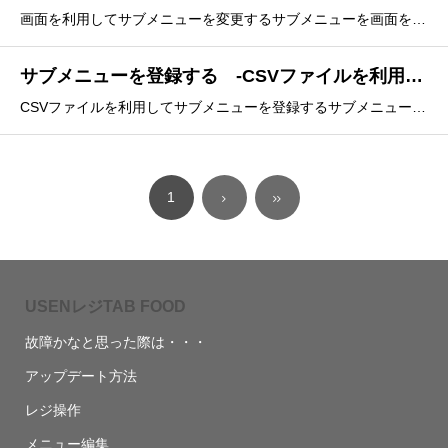
画面を利用してサブメニューを変更するサブメニューを画面を利用して変更する場合は、サブメニュー閲覧・編集画面にて操作してください。サブメニュー閲覧・編集用の画面は、「メニュー管理＞サブメニュー設定＞閲覧・編集」を選択します。サブメニュー変更の流れ画面を利用するサブメニ
サブメニューを登録する -CSVファイルを利用する-
CSVファイルを利用してサブメニューを登録するサブメニューをCSVファイルを利用して登録する場合は、サブメニューアップロード画面にて操作してください。アップロード用の画面は、「メニュー管理＞サブメニュー設定＞CSVアップロード」を選択します。サブメニューアップロード画面
1
USENレジTAB FOOD
故障かなと思った際は・・・
アップデート方法
レジ操作
メニュー編集