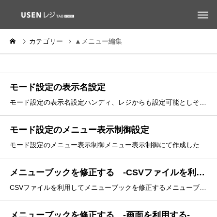
カテゴリー
▲メニュー編集
モード設定の表示名設定
モード設定の表示名設定ハンディ、レジからも設定可能としそのテーブルがモード設定しているテーブルなのかを注文時に判別できる機能です。モード設定の表示名を設定します。メニュー表示制御画面
モード設定のメニュー表示制御設定
モード設定のメニュー表示制御メニュー表示制御にて作成した表示名に対してハンディ、レジで選択したモード設定にどのカテゴリを紐づけを行うかの設定です。①レジ・ハンディ＞お客様情報画面レジ・ハンディのお客様情報画面で「モード」の設定が可能です。②レジ・ハンディ＞注
メニューブックを修正する -CSVファイルを利用する-
CSVファイルを利用してメニューブックを修正するメニューブックをCSVを利用して修正する場合は、メニューアップロード画面にて操作してください。アップロード用の画面は、「メニュー管理＞メニューブック設定＞アップロード」を選択します。メニューブックアップロード画面
メニューブックを修正する -画面を利用する-