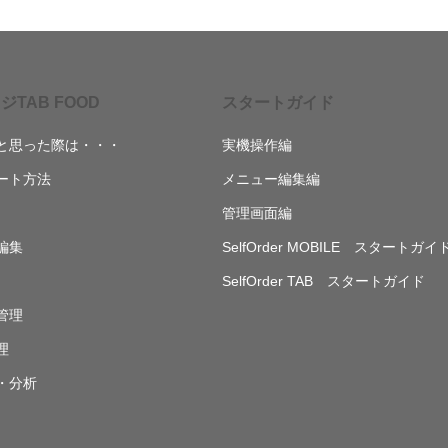
ジTAB FOOD
スタートガイド
と思った際は・・・
実機操作編
ート方法
メニュー編集編
管理画面編
編集
SelfOrder MOBILE スタートガイ
SelfOrder TAB スタートガイド
管理
理
・分析