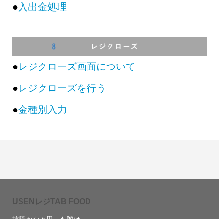
●
入出金処理
●
レジクローズ画面について
●
レジクローズを行う
●
金種別入力
USENレジTAB FOOD