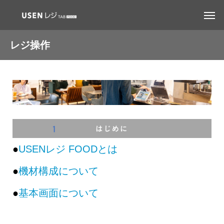
レジ操作
●
USENレジ FOODとは
●
機材構成について
●
基本画面について